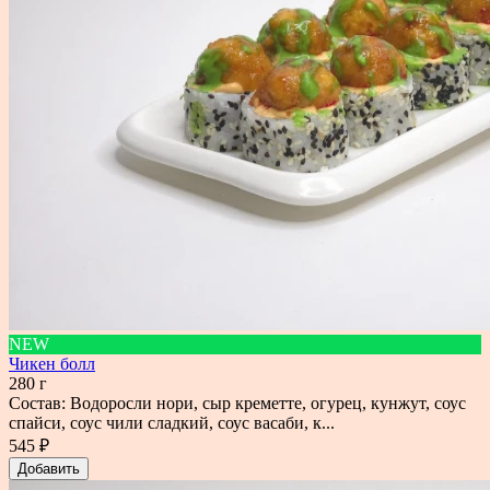
NEW
Чикен болл
280 г
Состав: Водоросли нори, сыр креметте, огурец, кунжут, соус
спайси, соус чили сладкий, соус васаби, к...
545 ₽
Добавить