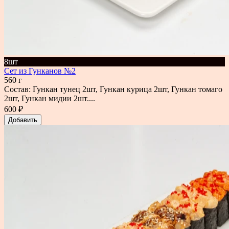
8шт
Сет из Гунканов №2
560 г
Состав: Гункан тунец 2шт, Гункан курица 2шт, Гункан томаго
2шт, Гункан мидии 2шт....
600 ₽
Добавить