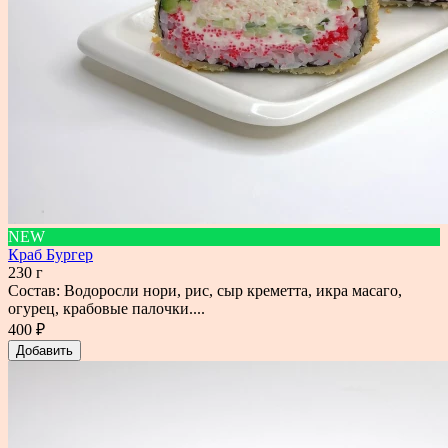
NEW
Краб Бургер
230 г
Состав: Водоросли нори, рис, сыр креметта, икра масаго,
огурец, крабовые палочки....
400 ₽
Добавить