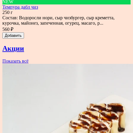
NEW
Темпура дабл чиз
250 г
Состав: Водоросли нори, сыр чизбургер, сыр креметта,
курочка, майонез, запеченная, огурец, масаго, р...
560 ₽
Добавить
Акции
Показать всё