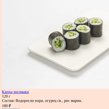
Каппа хосомаки
120 г
Состав: Водоросли нори, огурец св., рис марин.
180 ₽