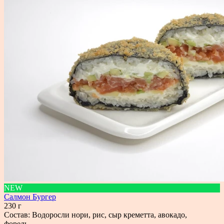
NEW
Салмон Бургер
230 г
Состав: Водоросли нори, рис, сыр креметта, авокадо,
форель....