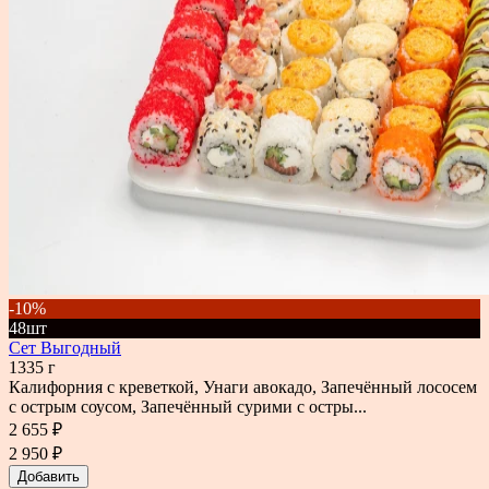
-10%
48шт
Сет Выгодный
1335 г
Калифорния с креветкой, Унаги авокадо, Запечённый лососем
с острым соусом, Запечённый сурими с остры...
2 655 ₽
2 950 ₽
Добавить