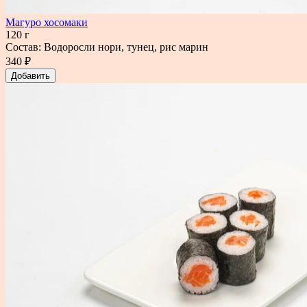
Магуро хосомаки
120 г
Состав: Водоросли нори, тунец, рис марин
340 ₽
Добавить